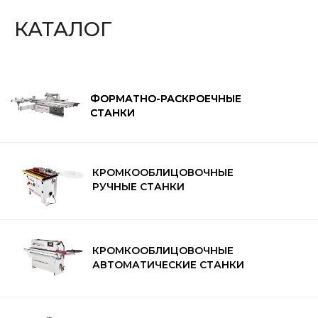
КАТАЛОГ
ФОРМАТНО-РАСКРОЕЧНЫЕ
ФОРМАТНО-РАСКРОЕЧНЫЕ
СТАНКИ
СТАНКИ
КРОМКООБЛИЦОВОЧНЫЕ
8 (800) 500-59-20
РУЧНЫЕ СТАНКИ
КАТАЛОГ ТОВАРОВ
КРОМКООБЛИЦОВОЧНЫЕ
Форматно-раскроечные
АВТОМАТИЧЕСКИЕ СТАНКИ
Дополнительное оборудование для ФРС
Кромкооблицовочные ручные
Кромкооблицовочные автоматические