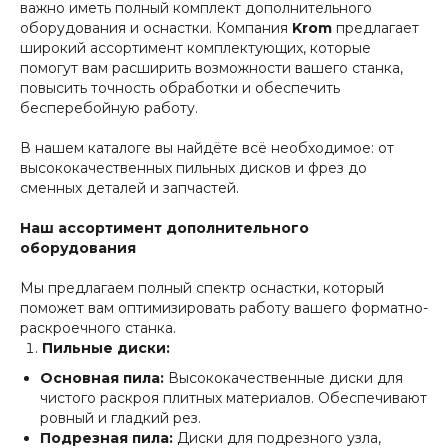
важно иметь полный комплект дополнительного
оборудования и оснастки. Компания
Krom
предлагает
КАТАЛОГ ТОВАРОВ
широкий ассортимент комплектующих, которые
Форматно-раскроечные
помогут вам расширить возможности вашего станка,
повысить точность обработки и обеспечить
Дополнительное оборудование для ФРС
бесперебойную работу.
Кромкооблицовочные ручные
Кромкооблицовочные автоматические
В нашем каталоге вы найдёте всё необходимое: от
высококачественных пильных дисков и фрез до
Обработка кромки ПВХ
сменных деталей и запчастей.
Подготовка кромки ПВХ
Аспирации
Сверлильно-присадочные
Компрессорное оборудование
Наш ассортимент дополнительного
Фрезерные
оборудования
Расходные материалы и оснастка
Запчасти
Мы предлагаем полный спектр оснастки, который
поможет вам оптимизировать работу вашего форматно-
раскроечного станка.
Пильные диски:
Основная пила:
Высококачественные диски для
чистого раскроя плитных материалов. Обеспечивают
ровный и гладкий рез.
О КОМПАНИИ
Подрезная пила:
Диски для подрезного узла,