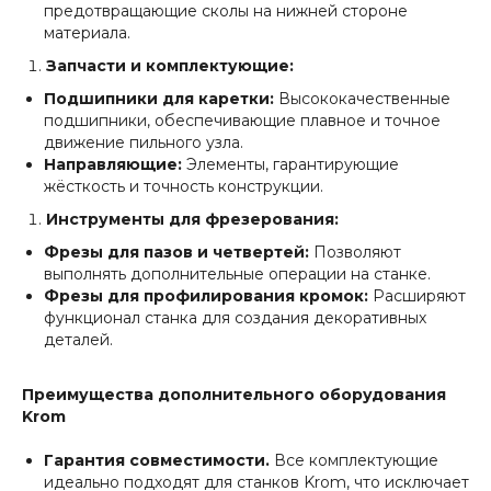
Контакты
предотвращающие сколы на нижней стороне
материала.
Вопросы и ответы
Документы
Запчасти и комплектующие:
Блог
Подшипники для каретки:
Высококачественные
подшипники, обеспечивающие плавное и точное
движение пильного узла.
Направляющие:
Элементы, гарантирующие
ПОКУПАТЕЛЯМ
жёсткость и точность конструкции.
Гарантия
Инструменты для фрезерования:
Сервис
Фрезы для пазов и четвертей:
Позволяют
Доставка
выполнять дополнительные операции на станке.
Оплата
Фрезы для профилирования кромок:
Расширяют
функционал станка для создания декоративных
деталей.
sales@krom-stanki.ru
Преимущества дополнительного оборудования
©2012—2026 ИП Кочубей А.А. Все права
Krom
защищены.
KROM - зарегистрированный товарный знак,
исключительные права принадлежат Кочубей
Гарантия совместимости.
Все комплектующие
А.А.
идеально подходят для станков Krom, что исключает