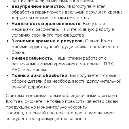
партии деталей за минимальное время.
Безупречное качество.
Многоступенчатая
обработка гарантирует идеальный результат: кромка
держится прочно, а стыки незаметны.
Надёжность и долговечность.
Все узлы и
механизмы рассчитаны на интенсивную работу в
О КОМПАНИИ
условиях серийного производства.
Контакты
Экономия времени и ресурсов.
Станки Krom
Вопросы и ответы
минимизируют ручной труд и снижают количество
брака.
Документы
Универсальность.
Наши станки работают с
Блог
различными типами кромочного материала: ПВХ,
АБС, меламином.
Полный цикл обработки.
Вы получаете готовые к
сборке детали без необходимости дополнительной
ПОКУПАТЕЛЯМ
ручной доработки.
Гарантия
С автоматическими кромкооблицовочными станками
Сервис
Krom вы сможете не только повысить качество своей
Доставка
продукции, но и значительно ускорить
Оплата
производственный процесс, что даст вам ощутимое
конкурентное преимущество на рынке.