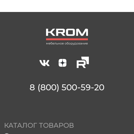
sales@krom-stanki.ru
©2012—2026 ИП Кочубей А.А. Все права
защищены.
KROM - зарегистрированный товарный знак,
исключительные права принадлежат Кочубей
А.А.
С условиями продажи вы можете
ознакомиться здесь