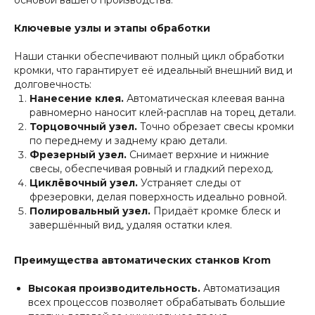
основой вашего производства.
Ключевые узлы и этапы обработки
8 (800) 500-59-20
Наши станки обеспечивают полный цикл обработки
кромки, что гарантирует её идеальный внешний вид и
долговечность:
Нанесение клея.
Автоматическая клеевая ванна
равномерно наносит клей-расплав на торец детали.
КАТАЛОГ ТОВАРОВ
Торцовочный узел.
Точно обрезает свесы кромки
Форматно-раскроечные
по переднему и заднему краю детали.
Фрезерный узел.
Снимает верхние и нижние
Дополнительное оборудование для ФРС
свесы, обеспечивая ровный и гладкий переход.
Кромкооблицовочные ручные
Циклёвочный узел.
Устраняет следы от
Кромкооблицовочные автоматические
фрезеровки, делая поверхность идеально ровной.
Обработка кромки ПВХ
Полировальный узел.
Придаёт кромке блеск и
завершённый вид, удаляя остатки клея.
Подготовка кромки ПВХ
Аспирации
Сверлильно-присадочные
Компрессорное оборудование
Преимущества автоматических станков Krom
Фрезерные
Расходные материалы и оснастка
Запчасти
Высокая производительность.
Автоматизация
всех процессов позволяет обрабатывать большие