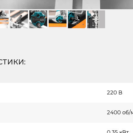
СТИКИ:
220 В
2400 об/
0,35 кВт