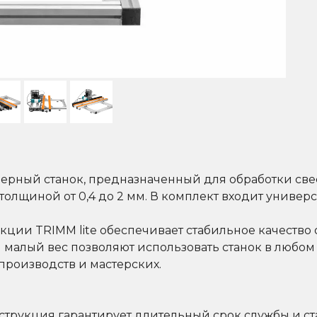
ерный станок, предназначенный для обработки све
олщиной от 0,4 до 2 мм. В комплект входит универс
кции TRIMM lite обеспечивает стабильное качество 
 малый вес позволяют использовать станок в любом 
роизводств и мастерских.
трукция гарантирует длительный срок службы и ст