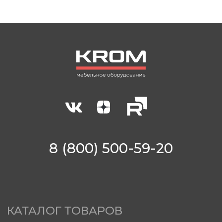
Блог
ПОКУПАТЕЛЯМ
Гарантия
Сервис
Доставка
Оплата
sales@krom-stanki.ru
©2012—2026 ИП Кочубей А.А. Все права
защищены.
KROM - зарегистрированный товарный знак,
исключительные права принадлежат Кочубей
А.А.
С условиями продажи вы можете
ознакомиться здесь