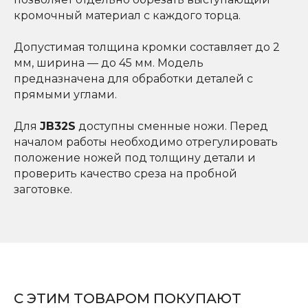
кромочный материал с каждого торца.
Допустимая толщина кромки составляет до 2
мм, ширина — до 45 мм. Модель
предназначена для обработки деталей с
прямыми углами.
Для
JB32S
доступны сменные ножи. Перед
началом работы необходимо отрегулировать
положение ножей под толщину детали и
проверить качество среза на пробной
заготовке.
КРОМКО-ОБЛИЦОВОЧНЫЕ
КРОМКО-ОБЛИЦОВОЧНЫЕ
КРОМКО-ОБЛИЦОВОЧНЫЕ
КРОМКО-ОБЛИЦОВОЧНЫЕ
АВТОМАТИЧЕСКИЕ СТАНКИ
АВТОМАТИЧЕСКИЕ СТАНКИ
РУЧНЫЕ СТАНКИ
РУЧНЫЕ СТАНКИ
С ЭТИМ ТОВАРОМ ПОКУПАЮТ