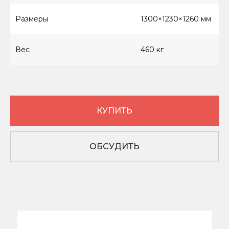
Вопросы и ответы
Документы
Размеры
1300×1230×1260 мм
Блог
Вес
460 кг
ПОКУПАТЕЛЯМ
Гарантия
Сервис
Доставка
КУПИТЬ
Оплата
ОБСУДИТЬ
sales@krom-stanki.ru
©2012—2026 ИП Кочубей А.А. Все права
защищены.
KROM - зарегистрированный товарный знак,
исключительные права принадлежат Кочубей
А.А.
С условиями продажи вы можете
ознакомиться здесь