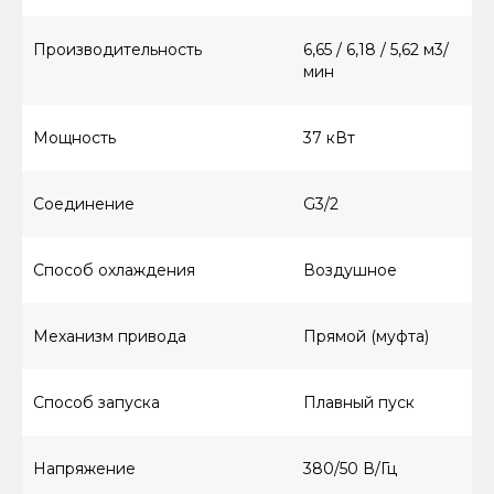
КАТАЛОГ ТОВАРОВ
Форматно-раскроечные
Производительность
6,65 / 6,18 / 5,62 м3/
мин
Дополнительное оборудование для ФРС
Кромкооблицовочные ручные
Кромкооблицовочные автоматические
Мощность
37 кВт
Обработка кромки ПВХ
Подготовка кромки ПВХ
Аспирации
Соединение
G3/2
Сверлильно-присадочные
Компрессорное оборудование
Фрезерные
Расходные материалы и оснастка
Способ охлаждения
Воздушное
Запчасти
Механизм привода
Прямой (муфта)
Способ запуска
Плавный пуск
О КОМПАНИИ
Напряжение
380/50 В/Гц
Контакты