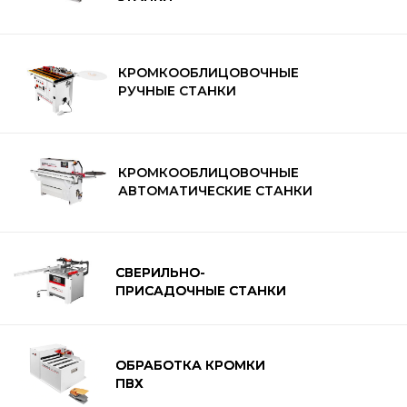
КРОМКООБЛИЦОВОЧНЫЕ
РУЧНЫЕ СТАНКИ
КРОМКООБЛИЦОВОЧНЫЕ
АВТОМАТИЧЕСКИЕ СТАНКИ
8 (800) 500-59-20
СВЕРИЛЬНО-
СВЕРИЛЬНО-
ПРИСАДОЧНЫЕ СТАНКИ
ПРИСАДОЧНЫЕ СТАНКИ
КАТАЛОГ ТОВАРОВ
Форматно-раскроечные
ОБРАБОТКА КРОМКИ
ОБРАБОТКА КРОМКИ
Дополнительное оборудование для ФРС
ПВХ
ПВХ
Кромкооблицовочные ручные