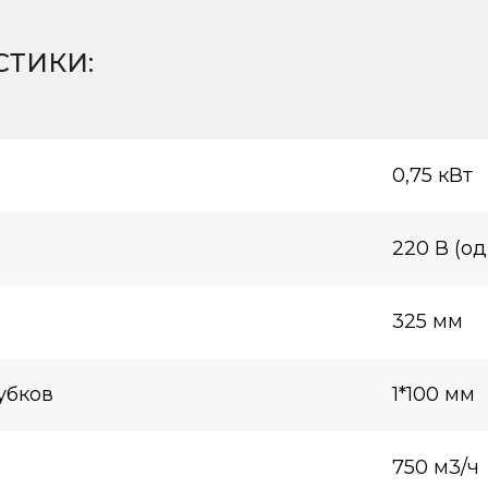
СТИКИ
:
0,75 кВт
220 В (о
325 мм
убков
1*100 мм
750 м3/ч