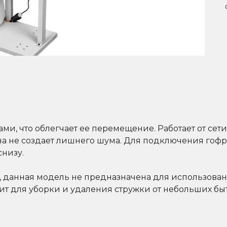
ми, что облегчает ее перемещение. Работает от сет
 она не создает лишнего шума. Для подключения го
снизу.
), данная модель не предназначена для использо
т для уборки и удаления стружки от небольших быт