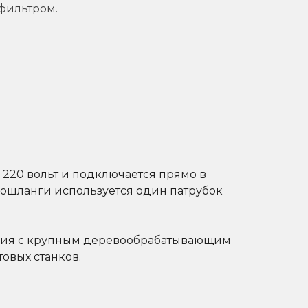
фильтром.
и 220 вольт и подключается прямо в
фрошланги используется один патрубок
вания с крупным деревообрабатывающим
овых станков.