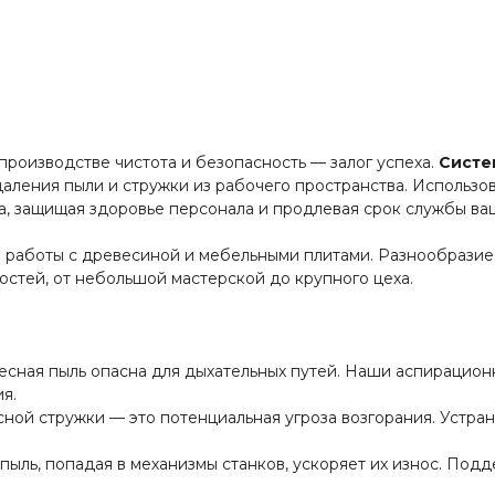
оизводстве чистота и безопасность — залог успеха.
Систе
аления пыли и стружки из рабочего пространства. Использо
да, защищая здоровье персонала и продлевая срок службы в
 работы с древесиной и мебельными плитами. Разнообразие
стей, от небольшой мастерской до крупного цеха.
ная пыль опасна для дыхательных путей. Наши аспирацион
я.
ой стружки — это потенциальная угроза возгорания. Устран
ыль, попадая в механизмы станков, ускоряет их износ. Под