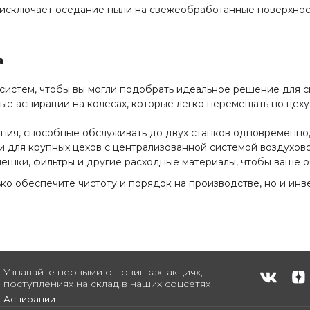
 исключает оседание пыли на свежеобработанные поверхност
а
истем, чтобы вы могли подобрать идеальное решение для св
е аспирации на колёсах, которые легко перемещать по цеху
я, способные обслуживать до двух станков одновременно,
 для крупных цехов с централизованной системой воздухов
шки, фильтры и другие расходные материалы, чтобы ваше о
ко обеспечите чистоту и порядок на производстве, но и инв
Узнавайте первыми о новинках, акциях,
поступлениях на склад в наших соцсетях
Аспирации