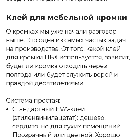
Обработка кромки ПВХ
Подготовка кромки ПВХ
Клей для мебельной кромки
Аспирации
Сверлильно-присадочные
Компрессорное оборудование
Фрезерные
О кромках мы уже начали разговор
Расходные материалы и оснастка
выше. Это одна из самых частых задач
Запчасти
на производстве. От того, какой клей
для кромки ПВХ используется, зависит,
будет ли кромка отходить через
полгода или будет служить верой и
правдой десятилетиями.
О КОМПАНИИ
Контакты
Система простая:
Вопросы и ответы
Стандартный EVA-клей
Документы
(этиленвинилацетат): дешево,
Блог
сердито, но для сухих помещений.
Прозрачный или цветной. Хорошо