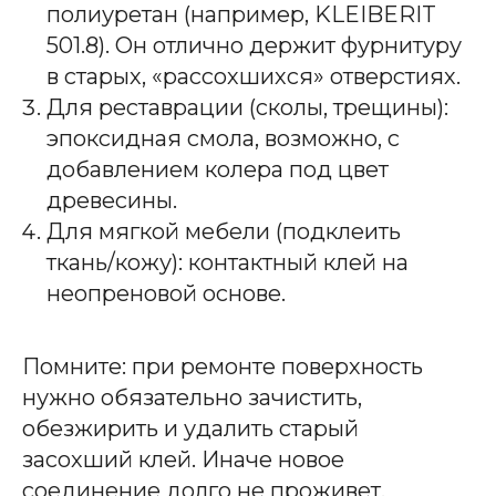
полиуретан (например, KLEIBERIT
501.8). Он отлично держит фурнитуру
в старых, «рассохшихся» отверстиях.
Для реставрации (сколы, трещины):
эпоксидная смола, возможно, с
добавлением колера под цвет
древесины.
Для мягкой мебели (подклеить
ткань/кожу): контактный клей на
8 (800) 500-59-20
неопреновой основе.
Помните: при ремонте поверхность
КАТАЛОГ ТОВАРОВ
нужно обязательно зачистить,
Форматно-раскроечные
обезжирить и удалить старый
Дополнительное оборудование для ФРС
засохший клей. Иначе новое
Кромкооблицовочные ручные
соединение долго не проживет.
Кромкооблицовочные автоматические