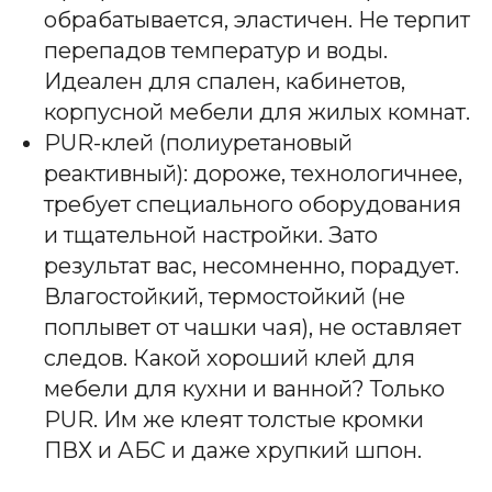
ПОКУПАТЕЛЯМ
обрабатывается, эластичен. Не терпит
Гарантия
перепадов температур и воды.
Сервис
Идеален для спален, кабинетов,
Доставка
корпусной мебели для жилых комнат.
Оплата
PUR-клей (полиуретановый
реактивный): дороже, технологичнее,
требует специального оборудования
sales@krom-stanki.ru
и тщательной настройки. Зато
©2012—2026 ИП Кочубей А.А. Все права
защищены.
результат вас, несомненно, порадует.
KROM - зарегистрированный товарный знак,
исключительные права принадлежат Кочубей
Влагостойкий, термостойкий (не
А.А.
поплывет от чашки чая), не оставляет
С условиями продажи вы можете
ознакомиться здесь
следов. Какой хороший клей для
мебели для кухни и ванной? Только
PUR. Им же клеят толстые кромки
ПВХ и АБС и даже хрупкий шпон.