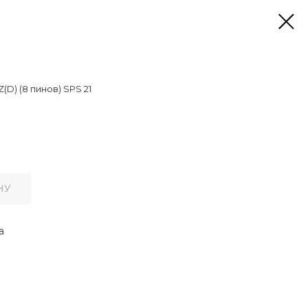
(D) (8 пинов) SPS 21
НУ
а